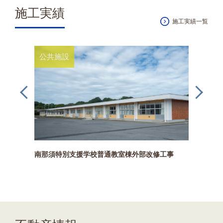
施工実績
施工実績一覧
公共施設
商業施
南那須特別支援学校普通教室棟外部改修工事
かましん