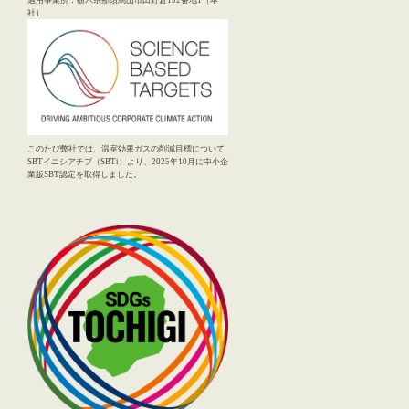
社）
このたび弊社では、温室効果ガスの削減目標について
SBTイニシアチブ（SBTi）より、2025年10月に中小企
業版SBT認定を取得しました。