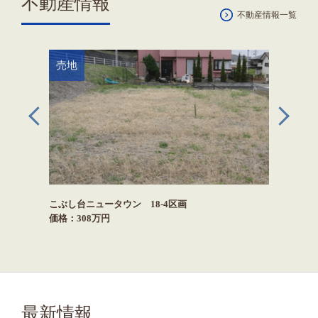
不動産情報
不動産情報一覧
売地
売地
こぶし台ニュータウン 18-4区画
こぶし台ニ
価格：308万円
価格：328
最新情報