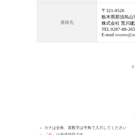
〒321-0526
栃木県那須烏山市田
連絡先
株式会社 荒川
TEL 0287-88-26
E-mail
soumu@ar
イ
カナは全角、英数字は半角で入力してください
「
※
」は必須項目です。