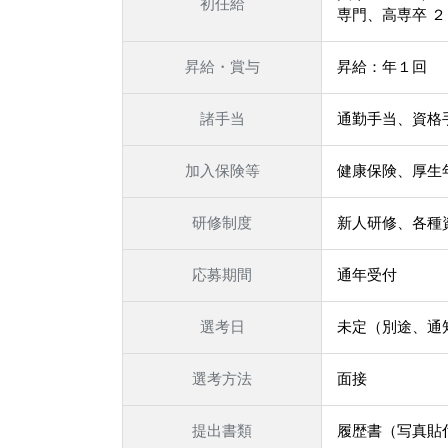
初任給
専門、高専卒 
昇給・賞与
昇給：年１回
諸手当
通勤手当、資格
加入保険等
健康保険、厚生
研修制度
新人研修、各種
応募期間
通年受付
選考日
未定（別途、通
選考方法
面接
提出書類
履歴書（写真貼