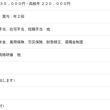
２３０，０００円・高校卒 ２２０，０００円
 賞与：年２回
手当、住宅手当、役職手当 他
年金、雇用保険、労災保険、財形積立、退職金制度
資格研修 他
知します）
付）