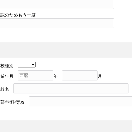
確認のためもう一度
学校種別
卒業年月
年
月
学校名
部/学科/専攻