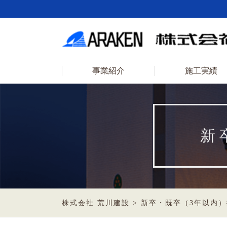
事業紹介
施工実績
新
株式会社 荒川建設
>
新卒・既卒（3年以内