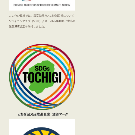
このたび弊社では、温室効果ガスの削減目標について
SBTイニシアチブ（SBTi）より、2025年10月に中小企
業版SBT認定を取得しました。