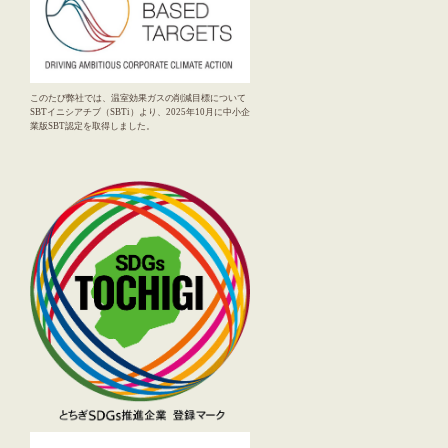
このたび弊社では、温室効果ガスの削減目標について
SBTイニシアチブ（SBTi）より、2025年10月に中小企
業版SBT認定を取得しました。