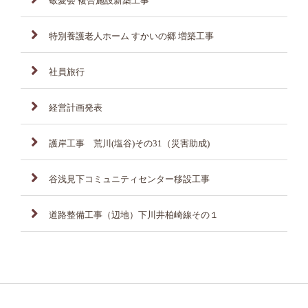
敬愛会 複合施設新築工事
特別養護老人ホーム すかいの郷 増築工事
社員旅行
経営計画発表
護岸工事 荒川(塩谷)その31（災害助成)
谷浅見下コミュニティセンター移設工事
道路整備工事（辺地）下川井柏崎線その１