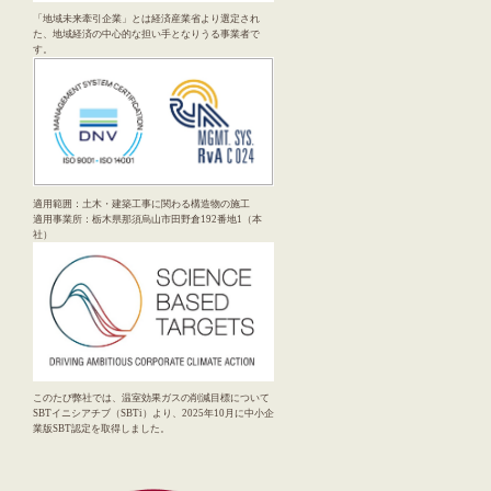
「地域未来牽引企業」とは経済産業省より選定され
た、地域経済の中心的な担い手となりうる事業者で
す。
適用範囲：土木・建築工事に関わる構造物の施工
適用事業所：栃木県那須烏山市田野倉192番地1（本
社）
このたび弊社では、温室効果ガスの削減目標について
SBTイニシアチブ（SBTi）より、2025年10月に中小企
業版SBT認定を取得しました。