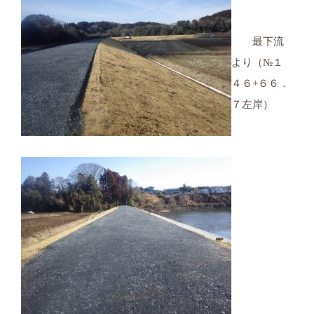
最下流
より（№１
４６+６６．
７左岸）