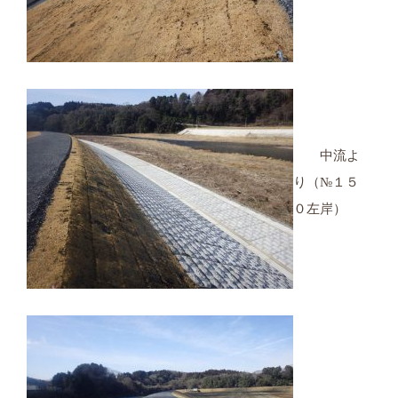
中流よ
り（№１５
０左岸）