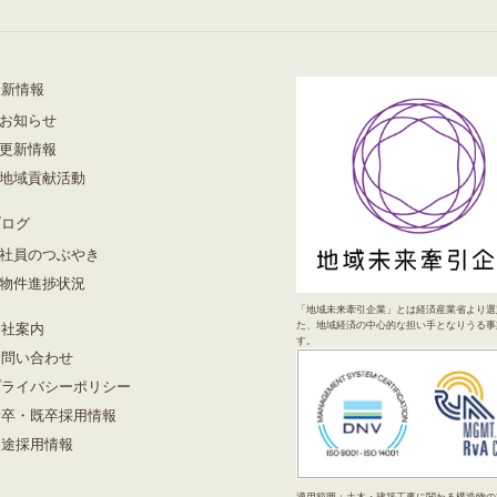
最新情報
お知らせ
更新情報
地域貢献活動
ブログ
社員のつぶやき
物件進捗状況
「地域未来牽引企業」とは経済産業省より選
た、地域経済の中心的な担い手となりうる事
会社案内
す。
お問い合わせ
プライバシーポリシー
新卒・既卒採用情報
中途採用情報
適用範囲：土木・建築工事に関わる構造物の