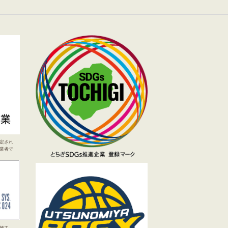
定され
業者で
施工