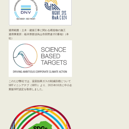
適用範囲：土木・建築工事に関わる構造物の施工
適用事業所：栃木県那須烏山市田野倉192番地1（本
社）
このたび弊社では、温室効果ガスの削減目標について
SBTイニシアチブ（SBTi）より、2025年10月に中小企
業版SBT認定を取得しました。