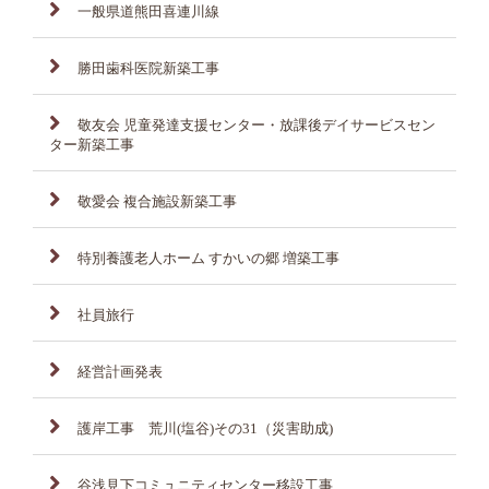
一般県道熊田喜連川線
勝田歯科医院新築工事
敬友会 児童発達支援センター・放課後デイサービスセン
ター新築工事
敬愛会 複合施設新築工事
特別養護老人ホーム すかいの郷 増築工事
社員旅行
経営計画発表
護岸工事 荒川(塩谷)その31（災害助成)
谷浅見下コミュニティセンター移設工事