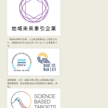
「地域未来牽引企業」とは経済産業省より選定され
た、地域経済の中心的な担い手となりうる事業者で
す。
適用範囲：土木・建築工事に関わる構造物の施工
適用事業所：栃木県那須烏山市田野倉192番地1（本
社）