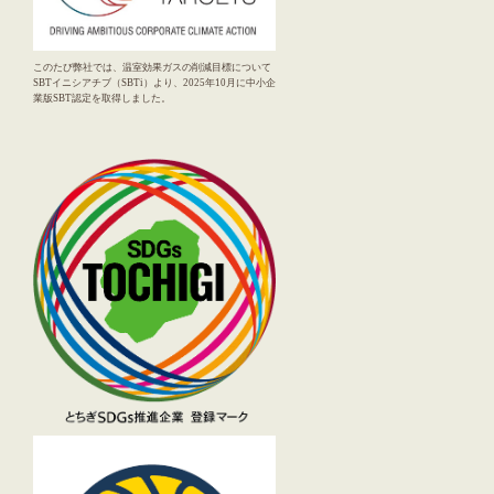
このたび弊社では、温室効果ガスの削減目標について
SBTイニシアチブ（SBTi）より、2025年10月に中小企
業版SBT認定を取得しました。