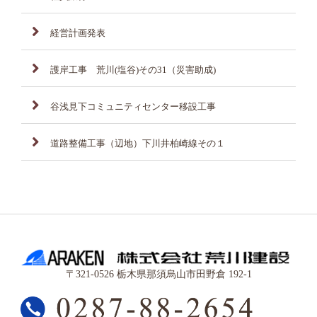
経営計画発表
護岸工事 荒川(塩谷)その31（災害助成)
谷浅見下コミュニティセンター移設工事
道路整備工事（辺地）下川井柏崎線その１
〒321-0526 栃木県那須烏山市田野倉 192-1