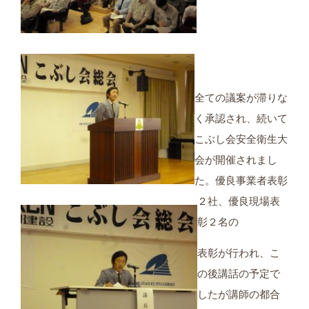
全ての議案が滞りな
く承認され、続いて
こぶし会安全衛生大
会が開催されまし
た。優良事業者表彰
２社、優良現場表
彰２名の
表彰が行われ、こ
の後講話の予定で
したが講師の都合