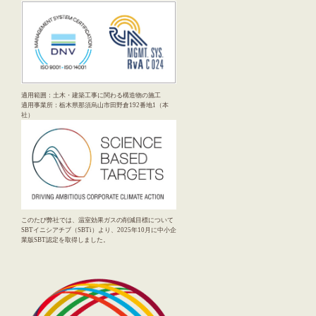
適用範囲：土木・建築工事に関わる構造物の施工
適用事業所：栃木県那須烏山市田野倉192番地1（本
社）
このたび弊社では、温室効果ガスの削減目標について
SBTイニシアチブ（SBTi）より、2025年10月に中小企
業版SBT認定を取得しました。