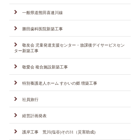
一般県道熊田喜連川線
勝田歯科医院新築工事
敬友会 児童発達支援センター・放課後デイサービスセン
ター新築工事
敬愛会 複合施設新築工事
特別養護老人ホーム すかいの郷 増築工事
社員旅行
経営計画発表
護岸工事 荒川(塩谷)その31（災害助成)