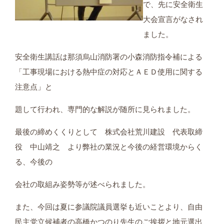
で、先に安全衛生
大会宣言がなされ
ました。
安全衛生講話は那須烏山消防署の小森消防指令補による
「工事現場における熱中症の対応とＡＥＤ使用に関する
注意点」と
題して行われ、専門的な解説が随所に見られました。
最後の締めくくりとして 株式会社荒川建設 代表取締
役 中山靖之 より弊社の業況と今後の経営環境からく
る、今後の
会社の取組み姿勢等が述べられました。
また、今回は夏に参議院議員選挙も近いことより、自由
民主党立候補者の高橋かつのり先生のご挨拶と地元選出