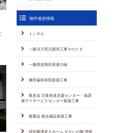
物件進捗情報
に
トンネル
一級河川荒川護岸工事その１９
一般県道熊田喜連川線
勝田歯科医院新築工事
敬友会 児童発達支援センター・放課
後デイサービスセンター新築工事
敬愛会 複合施設新築工事
特別養護老人ホーム すかいの郷 増築