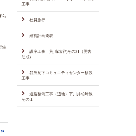
工事
げら
社員旅行
経営計画発表
衛生
護岸工事 荒川(塩谷)その31（災害
助成)
谷浅見下コミュニティセンター移設
工事
道路整備工事（辺地）下川井柏崎線
その１