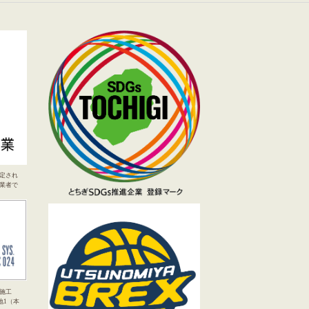
定され
業者で
施工
地1（本