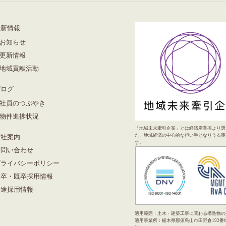
最新情報
お知らせ
更新情報
地域貢献活動
ブログ
社員のつぶやき
物件進捗状況
「地域未来牽引企業」とは経済産業省より選
た、地域経済の中心的な担い手となりうる事
会社案内
す。
お問い合わせ
プライバシーポリシー
新卒・既卒採用情報
中途採用情報
適用範囲：土木・建築工事に関わる構造物の
適用事業所：栃木県那須烏山市田野倉192番