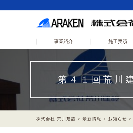
事業紹介
施工実績
第４１回荒川
株式会社 荒川建設
>
最新情報
>
お知らせ