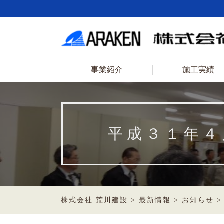
事業紹介
施工実績
平成３１年４
株式会社 荒川建設
>
最新情報
>
お知らせ