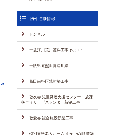
物件進捗情報
トンネル
一級河川荒川護岸工事その１９
一般県道熊田喜連川線
勝田歯科医院新築工事
敬友会 児童発達支援センター・放課
後デイサービスセンター新築工事
敬愛会 複合施設新築工事
特別養護老人ホーム すかいの郷 増築