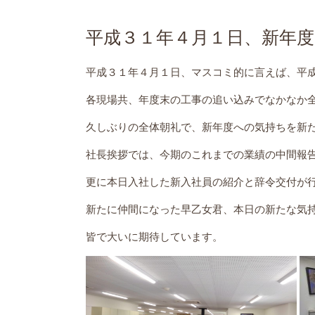
平成３１年４月１日、新年度
平成３１年４月１日、マスコミ的に言えば、平
各現場共、年度末の工事の追い込みでなかなか
久しぶりの全体朝礼で、新年度への気持ちを新
社長挨拶では、今期のこれまでの業績の中間報
更に本日入社した新入社員の紹介と辞令交付が
新たに仲間になった早乙女君、本日の新たな気
皆で大いに期待しています。