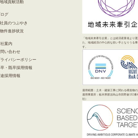
地域貢献活動
ブログ
社員のつぶやき
物件進捗状況
「地域未来牽引企業」とは経済産業省より選
た、地域経済の中心的な担い手となりうる事
会社案内
す。
お問い合わせ
プライバシーポリシー
新卒・既卒採用情報
中途採用情報
適用範囲：土木・建築工事に関わる構造物の
適用事業所：栃木県那須烏山市田野倉192番
社）