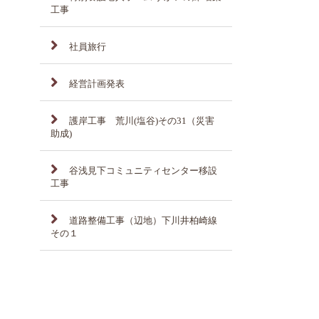
工事
社員旅行
経営計画発表
護岸工事 荒川(塩谷)その31（災害
助成)
谷浅見下コミュニティセンター移設
工事
道路整備工事（辺地）下川井柏崎線
その１