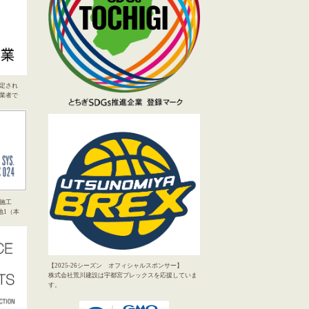
定され
業者で
施工
地1（本
【2025-26シーズン オフィシャルスポンサー】
株式会社荒川建設は宇都宮ブレックスを応援していま
す。