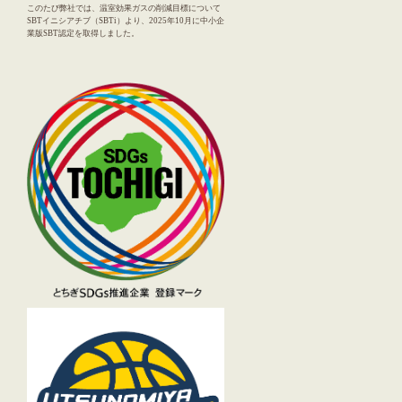
このたび弊社では、温室効果ガスの削減目標について
SBTイニシアチブ（SBTi）より、2025年10月に中小企
業版SBT認定を取得しました。