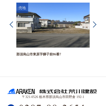
売地
賃貸物
物ついで
那須烏山市東原字獅子前86番7
林間住宅
〒321-0526 栃木県那須烏山市田野倉 192-1