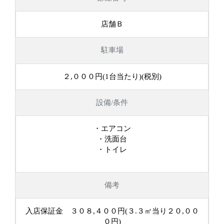
店舗Ｂ
駐車場
２,０００円(1台当たり)(税別)
設備/条件
・エアコン
・洗面台
・トイレ
備考
入店保証金 ３０８,４００円(３.３㎡当り２０,００
０円)