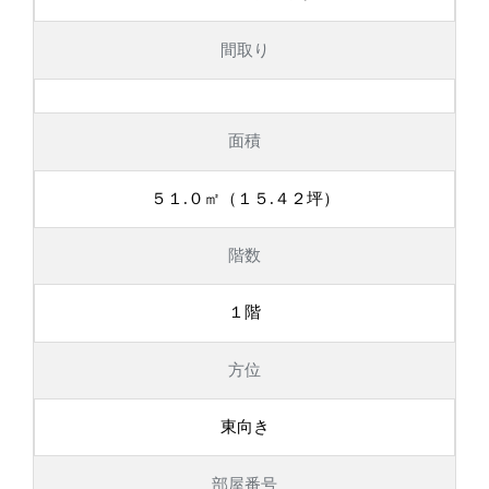
間取り
面積
５１.０㎡（１５.４２坪）
階数
１階
方位
東向き
部屋番号