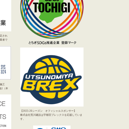
定され
業者で
施工
地1（本
【2025-26シーズン オフィシャルスポンサー】
株式会社荒川建設は宇都宮ブレックスを応援していま
す。