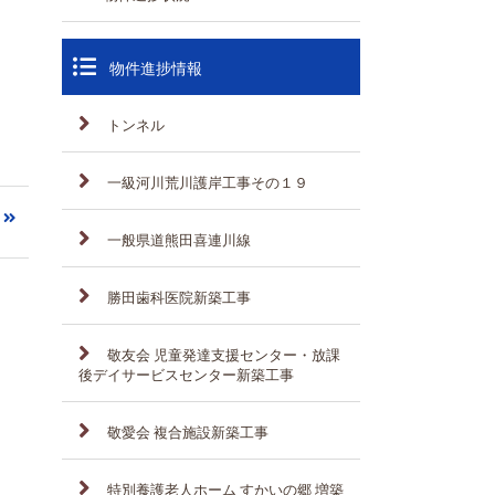
物件進捗情報
トンネル
一級河川荒川護岸工事その１９
一般県道熊田喜連川線
勝田歯科医院新築工事
敬友会 児童発達支援センター・放課
後デイサービスセンター新築工事
敬愛会 複合施設新築工事
特別養護老人ホーム すかいの郷 増築