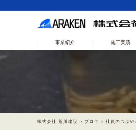
事業紹介
施工実績
株式会社 荒川建設
>
ブログ
>
社員のつぶや