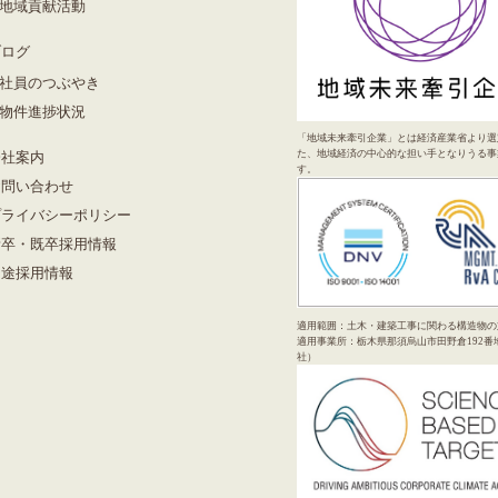
地域貢献活動
ブログ
社員のつぶやき
物件進捗状況
「地域未来牽引企業」とは経済産業省より選
た、地域経済の中心的な担い手となりうる事
会社案内
す。
お問い合わせ
プライバシーポリシー
新卒・既卒採用情報
中途採用情報
適用範囲：土木・建築工事に関わる構造物の
適用事業所：栃木県那須烏山市田野倉192番
社）