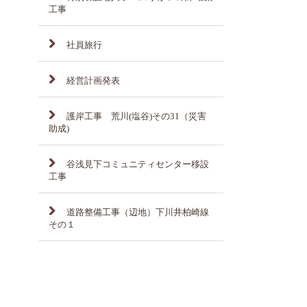
工事
社員旅行
経営計画発表
護岸工事 荒川(塩谷)その31（災害
助成)
谷浅見下コミュニティセンター移設
工事
道路整備工事（辺地）下川井柏崎線
その１