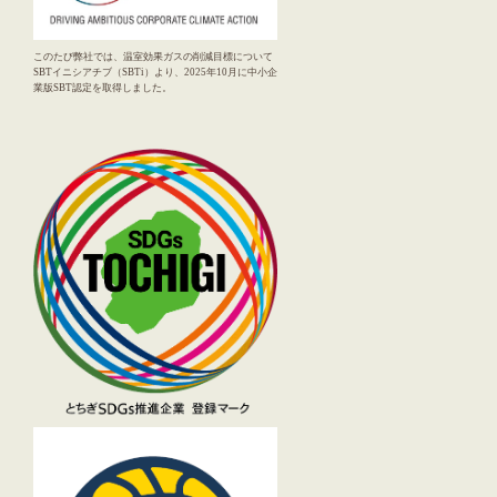
このたび弊社では、温室効果ガスの削減目標について
SBTイニシアチブ（SBTi）より、2025年10月に中小企
業版SBT認定を取得しました。