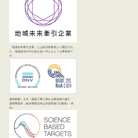
「地域未来牽引企業」とは経済産業省より選定され
た、地域経済の中心的な担い手となりうる事業者で
す。
適用範囲：土木・建築工事に関わる構造物の施工
適用事業所：栃木県那須烏山市田野倉192番地1（本
社）