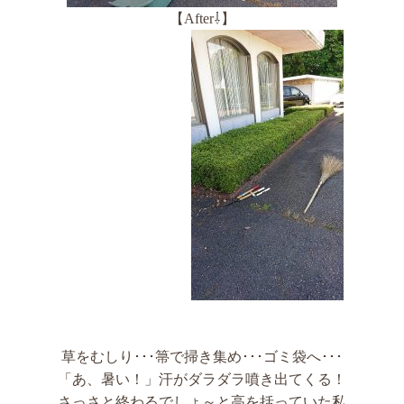
【After⇩】
草をむしり･･･箒で掃き集め･･･ゴミ袋へ･･･
「あ、暑い！」汗がダラダラ噴き出てくる！
さっさと終わるでしょ～と高を括っていた私