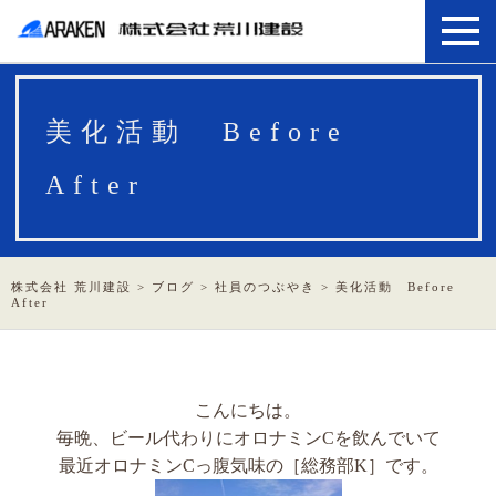
美化活動 Before
After
株式会社 荒川建設
>
ブログ
>
社員のつぶやき
>
美化活動 Before
After
こんにちは。
毎晩、ビール代わりにオロナミンCを飲んでいて
最近オロナミンCっ腹気味の［総務部K］です。