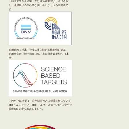
「地域未来牽引企業」とは経済産業省より選定され
た、地域経済の中心的な担い手となりうる事業者で
す。
適用範囲：土木・建築工事に関わる構造物の施工
適用事業所：栃木県那須烏山市田野倉192番地1（本
社）
このたび弊社では、温室効果ガスの削減目標について
SBTイニシアチブ（SBTi）より、2025年10月に中小企
業版SBT認定を取得しました。