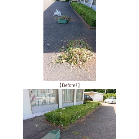
【Before⇩】