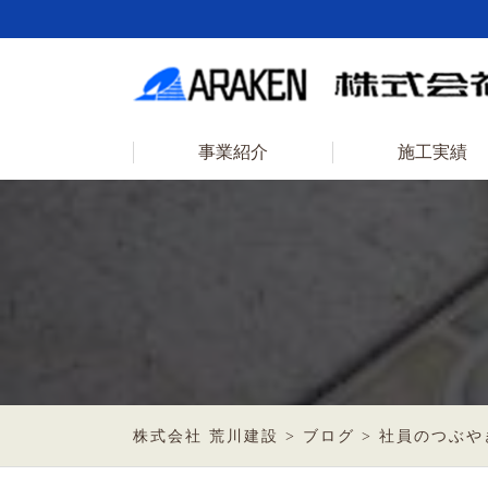
事業紹介
施工実績
株式会社 荒川建設
>
ブログ
>
社員のつぶや