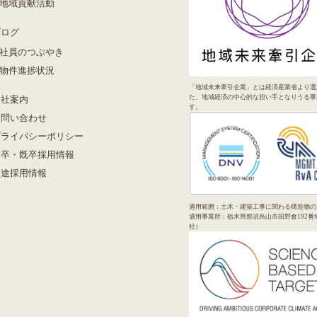
地域貢献活動
ブログ
社員のつぶやき
物件進捗状況
「地域未来牽引企業」とは経済産業省より選
た、地域経済の中心的な担い手となりうる事
会社案内
す。
お問い合わせ
プライバシーポリシー
新卒・既卒採用情報
中途採用情報
適用範囲：土木・建築工事に関わる構造物の
適用事業所：栃木県那須烏山市田野倉192番
社）