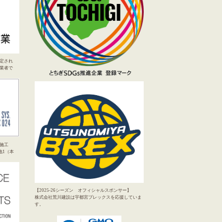
定され
業者で
施工
地1（本
【2025-26シーズン オフィシャルスポンサー】
株式会社荒川建設は宇都宮ブレックスを応援していま
す。