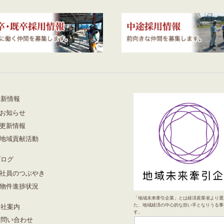
最新情報
お知らせ
更新情報
地域貢献活動
ブログ
社員のつぶやき
物件進捗状況
「地域未来牽引企業」とは経済産業省より選
た、地域経済の中心的な担い手となりうる事
会社案内
す。
お問い合わせ