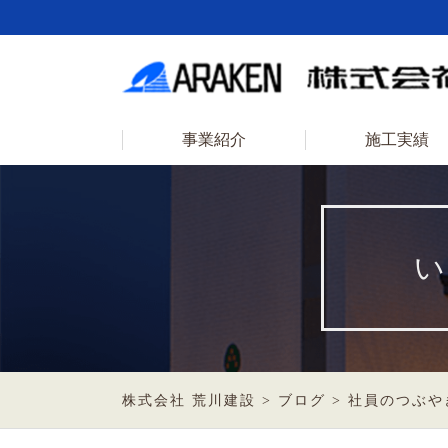
事業紹介
施工実績
い
株式会社 荒川建設
>
ブログ
>
社員のつぶや